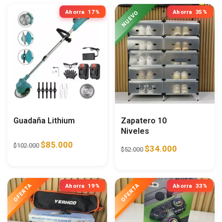
Ahorra
17%
Ahorra
35%
Guadaña Lithium
Zapatero 10
Niveles
$
85.000
$
102.000
$
34.000
$
52.000
Ahorra
19%
Ahorra
33%