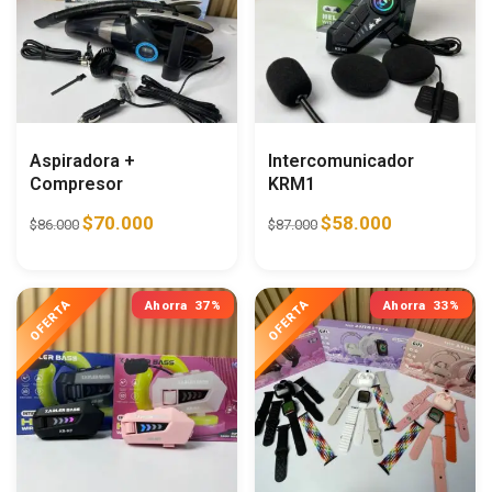
Aspiradora +
Intercomunicador
Compresor
KRM1
$
70.000
$
58.000
$
86.000
$
87.000
Ahorra
37%
Ahorra
33%