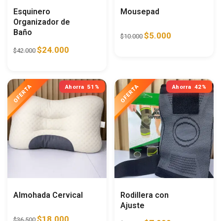
Esquinero
Mousepad
Organizador de
Baño
$
5.000
$
10.000
$
24.000
$
42.000
Ahorra
51%
Ahorra
42%
Almohada Cervical
Rodillera con
Ajuste
$
18.000
$
36.500