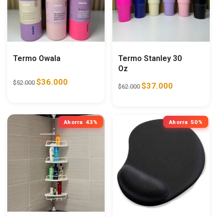
Termo Owala
Termo Stanley 30
Oz
$
36.000
$
52.000
$
37.000
$
62.000
Ahorra
43%
Ahorra
50%