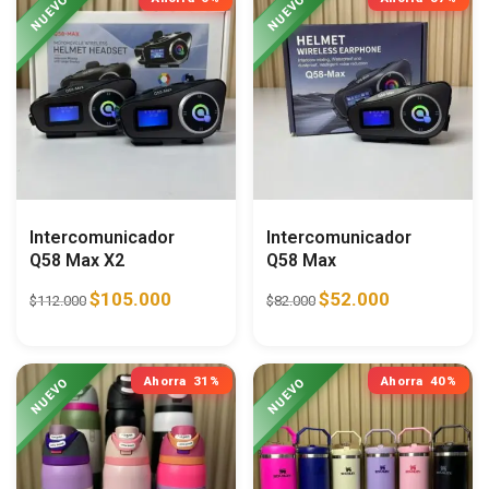
Intercomunicador
Intercomunicador
Q58 Max X2
Q58 Max
$
105.000
$
52.000
$
112.000
$
82.000
Ahorra
31%
Ahorra
40%