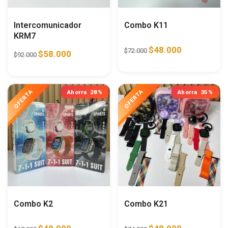
Intercomunicador
Combo K11
KRM7
$
48.000
$
72.000
$
58.000
$
92.000
Ahorra
28%
Ahorra
35%
Combo K2
Combo K21