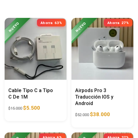
Ahorra
63%
Ahorra
27%
Cable Tipo C a Tipo
Airpods Pro 3
C De 1M
Traducción IOS y
Android
$
5.500
$
15.000
$
38.000
$
52.000
Ahorra
6%
Ahorra
37%