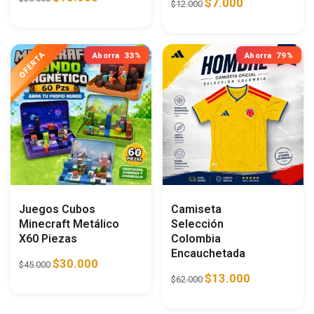
$
7.000
$
12.000
Ahorra
33%
Ahorra
79%
Juegos Cubos
Camiseta
Minecraft Metálico
Selección
X60 Piezas
Colombia
Encauchetada
$
30.000
$
45.000
$
13.000
$
62.000