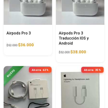
Airpods Pro 3
Airpods Pro 3
Traducción IOS y
Android
$
36.000
$
52.000
$
38.000
$
52.000
Ahorra
63%
Ahorra
35%