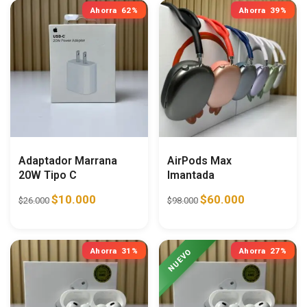
Ahorra
62%
Ahorra
39%
Adaptador Marrana
AirPods Max
20W Tipo C
Imantada
$
10.000
$
60.000
$
26.000
$
98.000
Ahorra
31%
Ahorra
27%