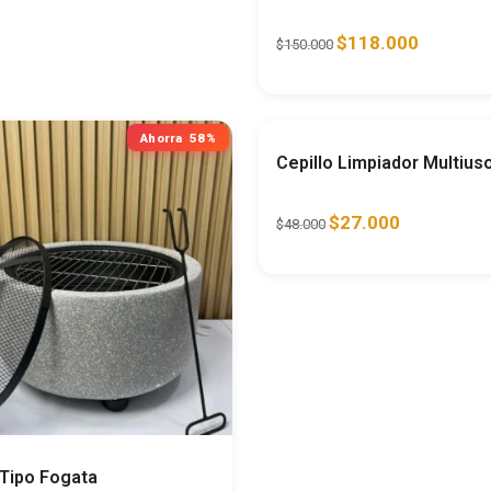
$
118.000
$
150.000
Ahorra
58%
A
Cepillo Limpiador Multius
$
27.000
$
48.000
Tipo Fogata