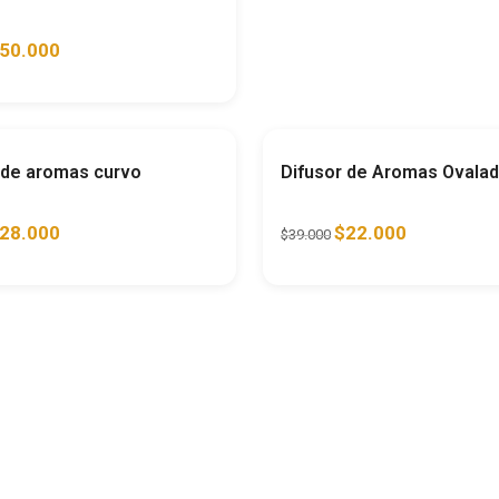
50.000
Ahorra
32%
A
 de aromas curvo
Difusor de Aromas Ovala
28.000
$
22.000
$
39.000