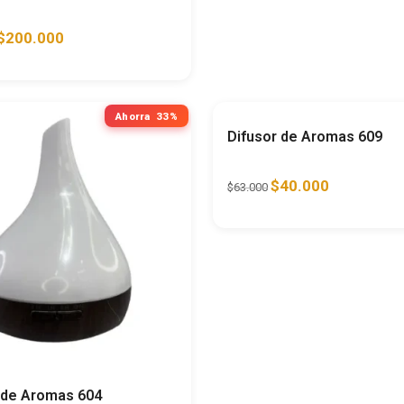
$
200.000
Ahorra
33%
A
Difusor de Aromas 609
$
40.000
$
63.000
 de Aromas 604