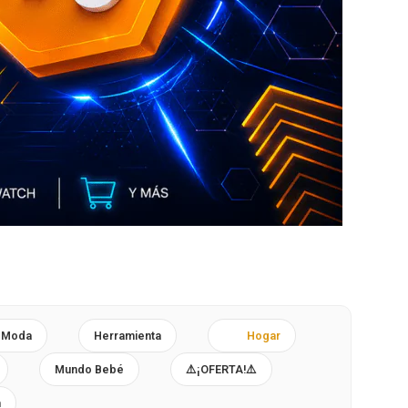
-Moda
Herramienta
Hogar
Mundo Bebé
⚠️¡OFERTA!⚠️
h