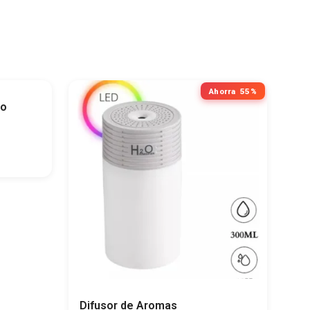
horra
44%
Ahorra
55%
do
Difusor de Aromas