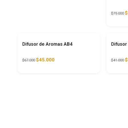
$
$
75.000
Ahorra
33%
Difusor de Aromas AB4
Difusor
$
45.000
$
$
67.000
$
41.000