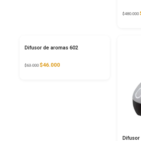
$
480.000
Ahorra
27%
Difusor de aromas 602
$
46.000
$
63.000
Difusor