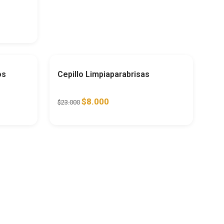
horra
44%
Ahorra
65%
os
Cepillo Limpiaparabrisas
$
8.000
$
23.000