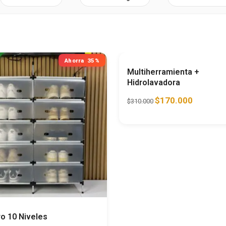
Ahorra
35%
A
Multiherramienta +
Hidrolavadora
$
170.000
$
310.000
o 10 Niveles