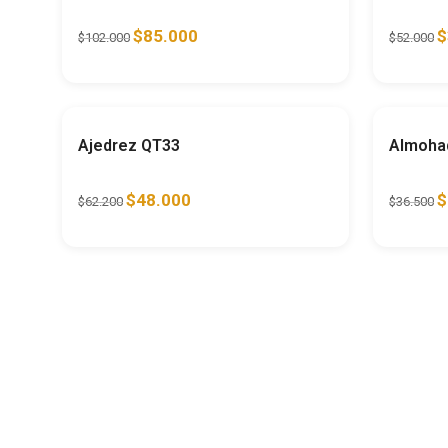
$
85.000
$
$
102.000
$
52.000
Ahorra
23%
Ajedrez QT33
Almohad
$
48.000
$
$
62.200
$
36.500