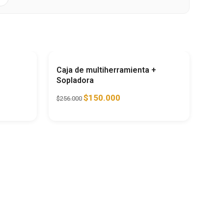
horra
45%
Ahorra
41%
Caja de multiherramienta +
Sopladora
$
150.000
$
256.000