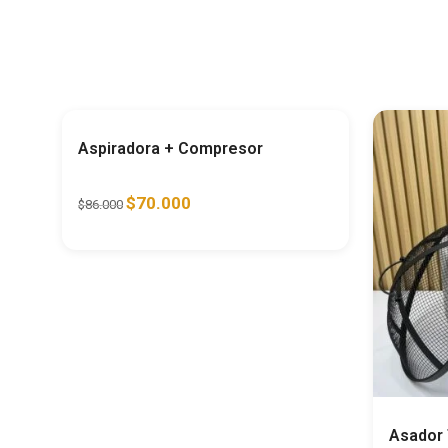
Ahorra
19%
Aspiradora + Compresor
$
70.000
$
86.000
Asador 