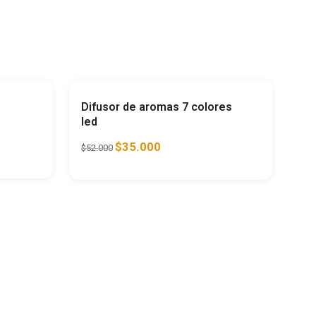
horra
37%
Ahorra
33%
Difusor de aromas 7 colores
led
$
35.000
$
52.000