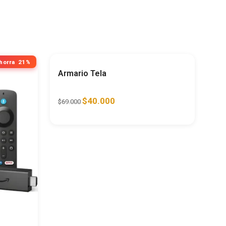
horra
21%
Ahorra
42%
Armario Tela
$
40.000
$
69.000