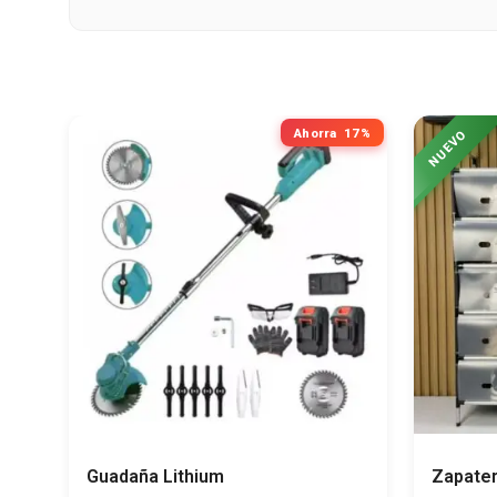
Ahorra
17%
Guadaña Lithium
Zapater