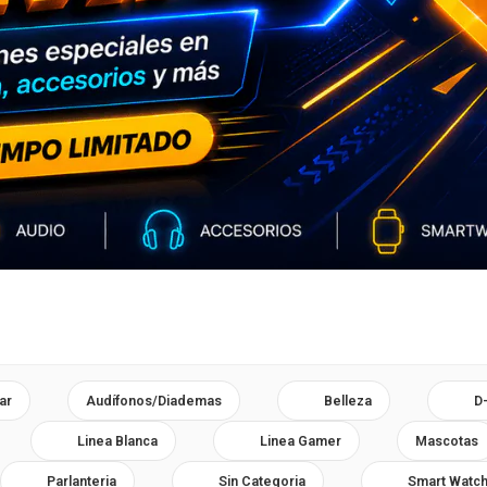
ar
Audífonos/Diademas
Belleza
D
Linea Blanca
Linea Gamer
Mascotas
Parlanteria
Sin Categoria
Smart Watc