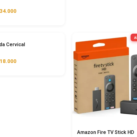
34.000
Ahorra
51%
A
a Cervical
18.000
Amazon Fire TV Stick HD