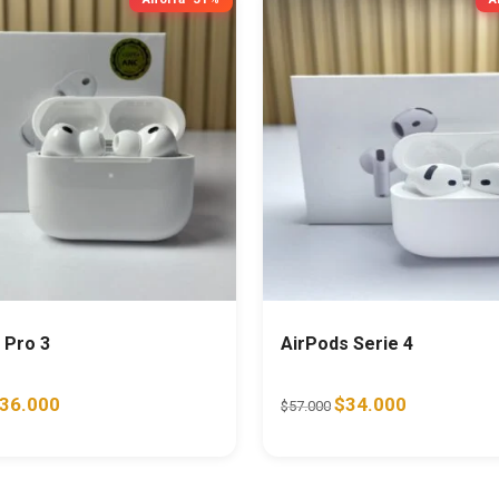
 Pro 3
AirPods Serie 4
riginal price was: $52.000.
Current price is: $36.000.
Original price was: $57.
Current price 
36.000
$
34.000
$
57.000