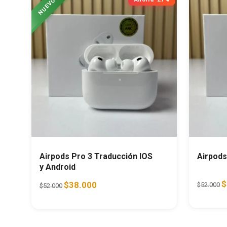
Airpods Pro 3 Traducción IOS
Airpods
y Android
O
Original price was: $52.000.
Current price is: $38.000.
$
$
38.000
$
52.000
$
52.000