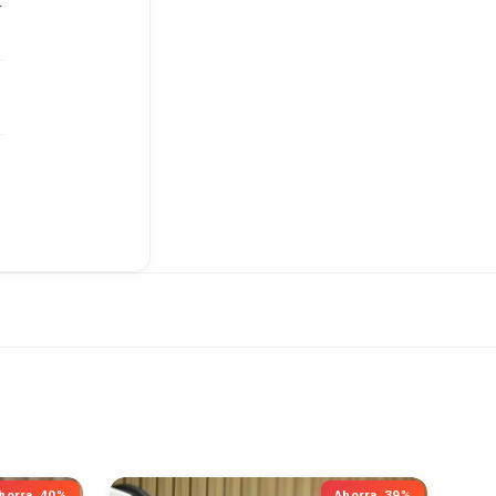
r
horra
40%
Ahorra
39%