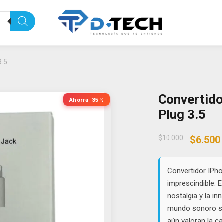
3.5
Convertido
Ahorra
35%
Plug 3.5
Origin
$
10.000
$
6.500
price
was:
$10.00
Convertidor IPho
imprescindible. 
nostalgia y la i
mundo sonoro si
aún valoran la c