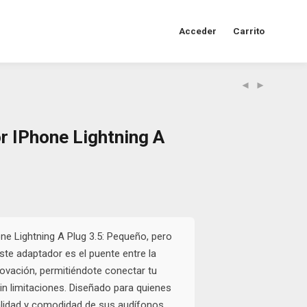
Acceder
Carrito
r IPhone Lightning A
al
Current
price
is:
0.
$6.500.
ne Lightning A Plug 3.5: Pequeño, pero
Este adaptador es el puente entre la
nnovación, permitiéndote conectar tu
n limitaciones. Diseñado para quienes
alidad y comodidad de sus audífonos