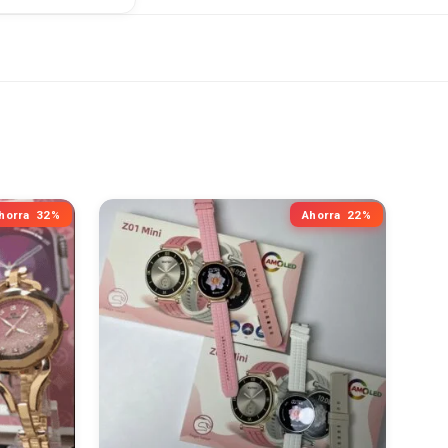
horra
32%
Ahorra
22%