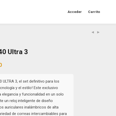
Acceder
Carrito
0 Ultra 3
al
Current
0
price
is:
0.
$65.000.
0 ULTRA 3, el set definitivo para los
nología y el estilo! Este exclusivo
elegancia y funcionalidad en un solo
te un reloj inteligente de diseño
os auriculares inalámbricos de alta
variedad de correas intercambiables para