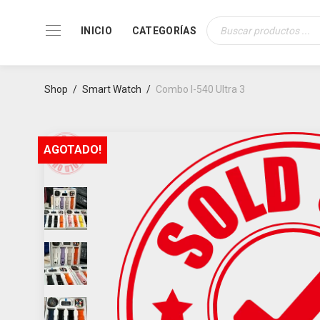
INICIO
CATEGORÍAS
Búsqueda
de
productos
Shop
/
Smart Watch
/
Combo I-540 Ultra 3
AGOTADO!