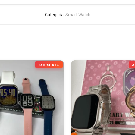
Categoría:
Smart Watch
Ahorra
51%
A