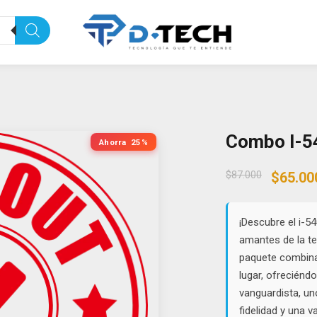
Combo I-54
Ahorra
25%
Origin
$
87.000
$
65.00
price
was:
$87.00
¡Descubre el i-54
amantes de la tec
paquete combina 
lugar, ofreciéndo
vanguardista, un
fidelidad y una 