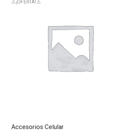
⚠️¡OFERTA!⚠️
Accesorios Celular