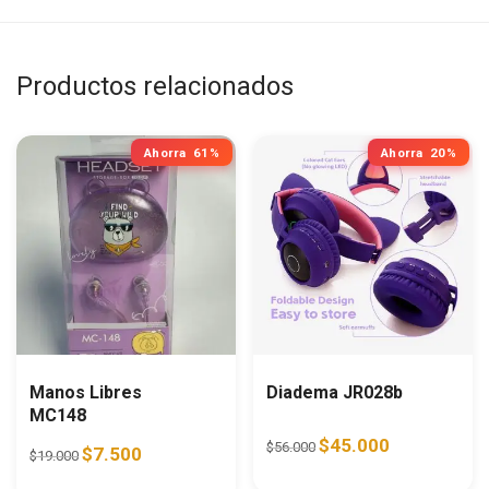
Productos relacionados
Ahorra
61%
Ahorra
20%
Manos Libres
Diadema JR028b
MC148
Original price was: $56.0
Current price i
$
45.000
$
56.000
Original price was: $19.000.
Current price is: $7.500.
$
7.500
$
19.000