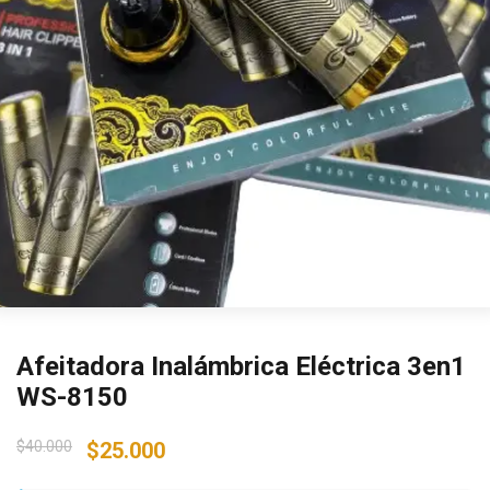
Afeitadora Inalámbrica Eléctrica 3en1
WS-8150
Original
Current
$
40.000
$
25.000
price
price