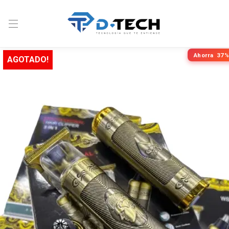
Ahorra
37%
AGOTADO!