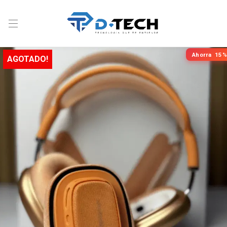
Ahorra
15%
AGOTADO!