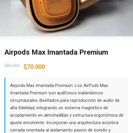
Airpods Max Imantada Premium
Original
Current
$
82.000
$
70.000
price
price
was:
is:
$82.000.
$70.000.
Airpods Max Imantada Premium: Los AirPods Max
Imantada Premium son audífonos inalámbricos
circumaurales diseñados para reproducción de audio de
alta fidelidad, integrando un sistema magnético de
acoplamiento en almohadillas y estructura ergonómica de
ajuste envolvente. Incorporan una arquitectura acústica
cerrada orientada al aislamiento pasivo de sonido y