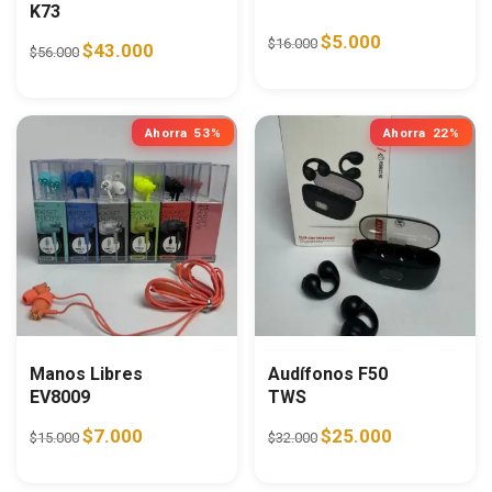
K73
Original price was: $16.0
Current price is:
$
5.000
$
16.000
Original price was: $56.000.
Current price is: $43.000.
$
43.000
$
56.000
Ahorra
53%
Ahorra
22%
Manos Libres
Audífonos F50
EV8009
TWS
Original price was: $15.000.
Current price is: $7.000.
Original price was: $32.0
Current price i
$
7.000
$
25.000
$
15.000
$
32.000