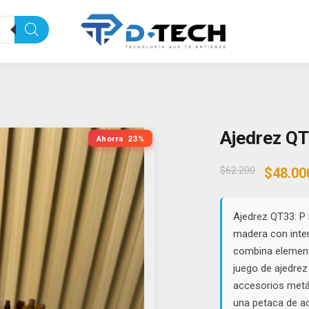
Ajedrez Q
Ahorra
23%
Origin
$
62.200
$
48.00
price
was:
$62.20
Ajedrez QT33: P 
madera con inte
combina element
juego de ajedrez 
accesorios metáli
una petaca de ac