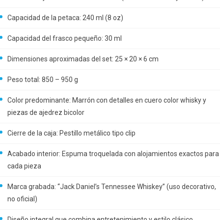
Capacidad de la petaca: 240 ml (8 oz)
Capacidad del frasco pequeño: 30 ml
Dimensiones aproximadas del set: 25 × 20 × 6 cm
Peso total: 850 – 950 g
Color predominante: Marrón con detalles en cuero color whisky y
piezas de ajedrez bicolor
Cierre de la caja: Pestillo metálico tipo clip
Acabado interior: Espuma troquelada con alojamientos exactos para
cada pieza
Marca grabada: “Jack Daniel’s Tennessee Whiskey” (uso decorativo,
no oficial)
Diseño integral que combina entretenimiento y estilo clásico.