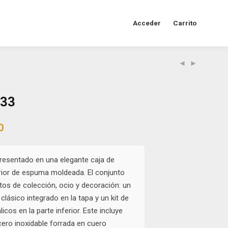
Acceder
Carrito
T33
al
Current
0
price
is:
0.
$48.000.
resentado en una elegante caja de
rior de espuma moldeada. El conjunto
os de colección, ocio y decoración: un
clásico integrado en la tapa y un kit de
cos en la parte inferior. Este incluye
ero inoxidable forrada en cuero