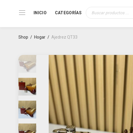
INICIO
CATEGORÍAS
Búsqueda
de
productos
Shop
/
Hogar
/
Ajedrez QT33