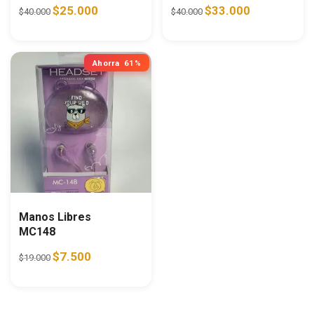
Original price was: $40.000.
Current price is: $25.000.
Original price was: $40.0
Current price i
$
25.000
$
33.000
$
40.000
$
40.000
Ahorra
61%
Manos Libres
MC148
Original price was: $19.000.
Current price is: $7.500.
$
7.500
$
19.000