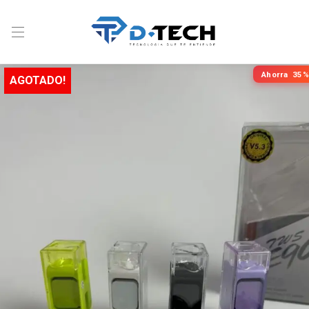
Ahorra
35%
AGOTADO!