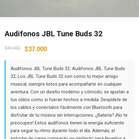
Audifonos JBL Tune Buds 32
Original
Current
$
49.000
$
37.000
price
price
was:
is:
$49.000.
$37.000.
Audifonos JBL Tune Buds 32: Audifonos JBL Tune Buds
32, Los JBL Tune Buds 32 son como tu mejor amigo
musical, siempre listos para acompañarte en cualquier
aventura. Con un diseño moderno y cómodo, se ajustan a
tus oídos como si fueran hechos a medida. Despídete de
los cables y conéctalos fácilmente con Bluetooth para
disfrutar de tu música sin interrupciones. ¿Batería? ¡No te
preocupes! Estos audífonos tienen la energía suficiente
para seguir tu ritmo durante todo el día. Además, el
estuche de carga compacto es perfecto para llevarlos a