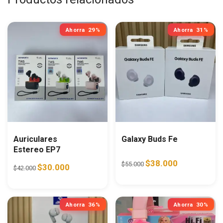
Ahorra
29%
Ahorra
31%
Auriculares
Galaxy Buds Fe
Estereo EP7
Original price was: $55.0
Current price i
$
38.000
$
55.000
Original price was: $42.000.
Current price is: $30.000.
$
30.000
$
42.000
Ahorra
36%
Ahorra
30%