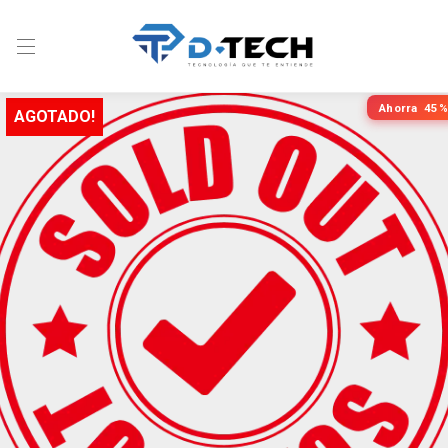
Ahorra
45%
AGOTADO!