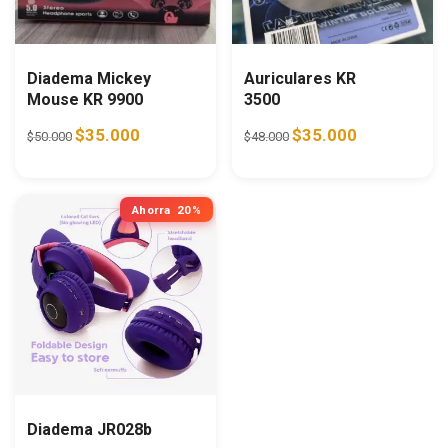
Diadema Mickey
Auriculares KR
Mouse KR 9900
3500
Original price was: $50.000.
Current price is: $35.000.
Original price was: $48.0
Current price i
$
35.000
$
35.000
$
50.000
$
48.000
Ahorra
20%
Diadema JR028b