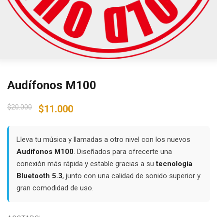
Audífonos M100
Original
Current
$
20.000
$
11.000
price
price
was:
is:
$20.000.
$11.000.
Lleva tu música y llamadas a otro nivel con los nuevos
Audífonos M100
. Diseñados para ofrecerte una
conexión más rápida y estable gracias a su
tecnología
Bluetooth 5.3
, junto con una calidad de sonido superior y
gran comodidad de uso.