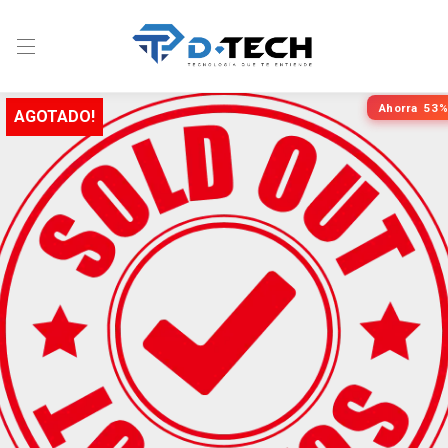
Ahorra
53%
AGOTADO!