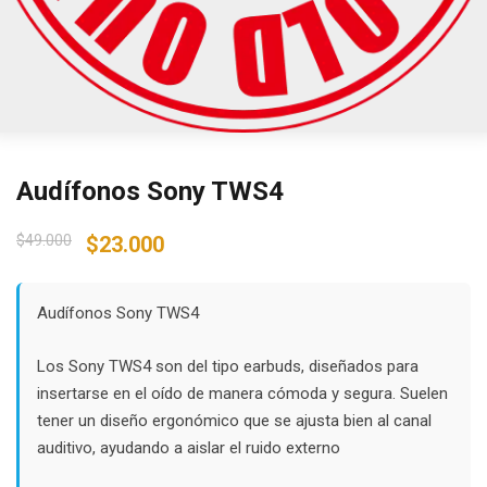
Audífonos Sony TWS4
Original
Current
$
49.000
$
23.000
price
price
was:
is:
$49.000.
$23.000.
Audífonos Sony TWS4
Los Sony TWS4 son del tipo earbuds, diseñados para
insertarse en el oído de manera cómoda y segura. Suelen
tener un diseño ergonómico que se ajusta bien al canal
auditivo, ayudando a aislar el ruido externo