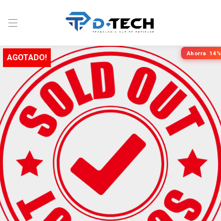
Ahorra
14%
AGOTADO!