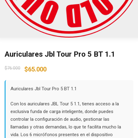
Auriculares Jbl Tour Pro 5 BT 1.1
Original
Current
$
76.000
$
65.000
price
price
was:
is:
$76.000.
$65.000.
Auriculares Jbl Tour Pro 5 BT 1.1
Con los auriculares JBL Tour 5 1.1, tienes acceso a la
exclusiva funda de carga inteligente, donde puedes
controlar la configuración de audio, gestionar las
llamadas y otras demandas, lo que te facilita mucho la
vida. Los 6 micrófonos presentes en el dispositivo