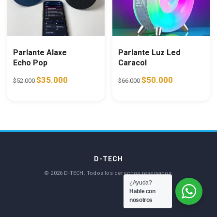
Parlante Alaxe
Parlante Luz Led
Echo Pop
Caracol
Original price was: $52.000.
Current price is: $35.000.
Original price was: $66.0
Current price i
$
35.000
$
50.000
$
52.000
$
66.000
¿Ayuda?
Hable con
nosotros