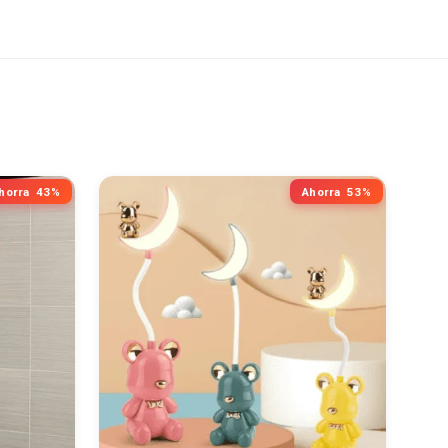
horra
43%
Ahorra
53%