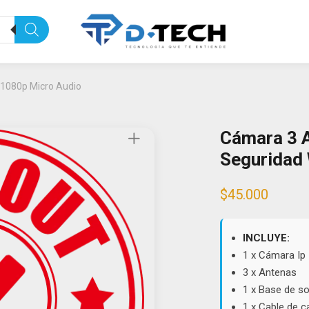
 1080p Micro Audio
Cámara 3 
Seguridad 
$
45.000
INCLUYE:
1 x Cámara Ip
3 x Antenas
1 x Base de s
1 x Cable de c