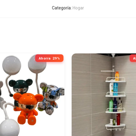
Categoría:
Hogar
Ahorra
29%
A