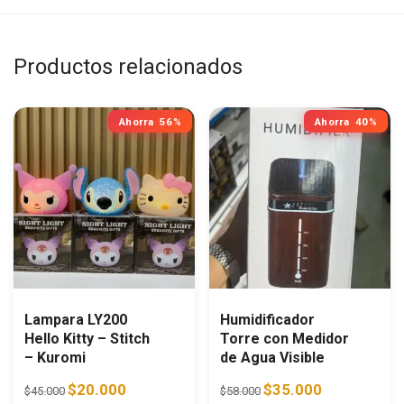
Productos relacionados
Ahorra
56%
Ahorra
40%
Lampara LY200
Humidificador
Hello Kitty – Stitch
Torre con Medidor
– Kuromi
de Agua Visible
Original price was: $45.000.
Current price is: $20.000.
Original price was: $58.0
Current price i
$
20.000
$
35.000
$
45.000
$
58.000