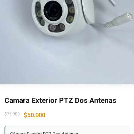
Camara Exterior PTZ Dos Antenas
Original
Current
$
75.000
$
50.000
price
price
was:
is:
Cámara Exterior PTZ Dos Antenas