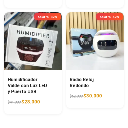
Ahorra
32%
Ahorra
42%
Humidificador
Radio Reloj
Valde con Luz LED
Redondo
y Puerto USB
Original price was: $52.0
Current price i
$
30.000
$
52.000
Original price was: $41.000.
Current price is: $28.000.
$
28.000
$
41.000