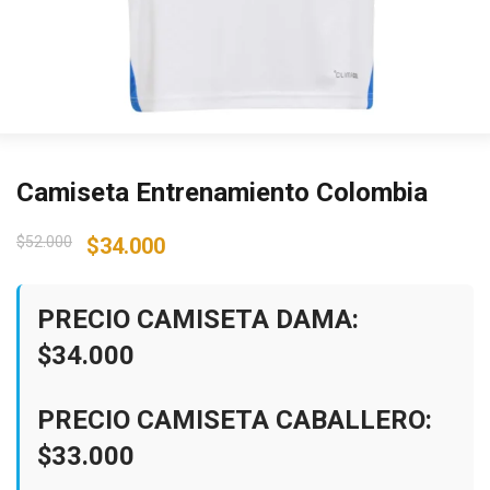
Camiseta Entrenamiento Colombia
Original
Current
$
52.000
$
34.000
price
price
was:
is:
$52.000.
$34.000.
PRECIO CAMISETA DAMA:
$34.000
PRECIO CAMISETA CABALLERO:
$33.000