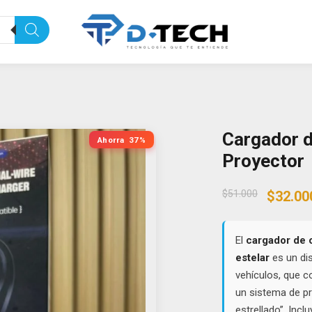
Cargador d
Ahorra
37%
Proyector
Origin
$
51.000
$
32.00
price
was:
$51.00
El
cargador de 
estelar
es un dis
vehículos, que c
un sistema de pr
estrellado”. Incl