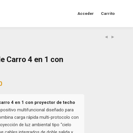
Acceder
Carrito
e Carro 4 en 1 con
al
Current
0
price
is:
0.
$32.000.
carro 4 en 1 con proyector de techo
positivo multifuncional diseñado para
ombina carga rápida multi-protocolo con
oyección de luz ambiental tipo “cielo
uye cables integrados de doble salida y