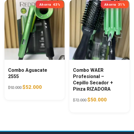
Ahorra
43%
Ahorra
31%
Combo Aguacate
Combo WAER
2555
Profesional –
Cepillo Secador +
Original price was: $92.000.
Current price is: $52.000.
$
52.000
$
92.000
Pinza RIZADORA
Original price was: $72.0
Current price i
$
50.000
$
72.000