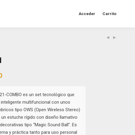
Acceder
Carrito
1
al
Current
0
price
is:
0.
$48.000.
21-COMBO es un set tecnológico que
 inteligente multifuncional con unos
mbricos tipo OWS (Open Wireless Stereo)
 un estuche rígido con diseño llamativo
 decorativas tipo “Magic Sound Ball”. Es
rna y práctica tanto para uso personal