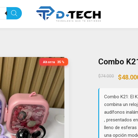
Combo K2
Ahorra
35%
Origin
$
74.000
$
48.00
price
was:
$74.00
Combo K21: El K
combina un reloj
audífonos inalá
, presentados en
lleno de esferas
una opción mode