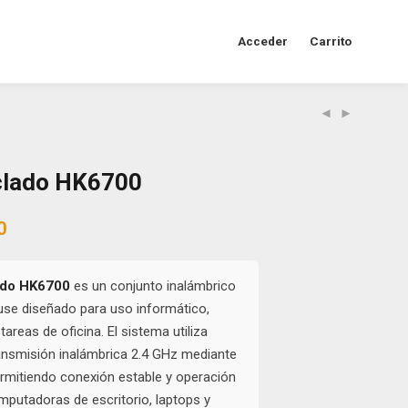
Acceder
Carrito
lado HK6700
al
Current
0
price
is:
0.
$35.000.
do HK6700
es un conjunto inalámbrico
use diseñado para uso informático,
areas de oficina. El sistema utiliza
ansmisión inalámbrica 2.4 GHz mediante
rmitiendo conexión estable y operación
mputadoras de escritorio, laptops y