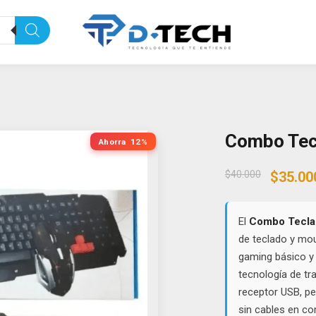
Combo Tec
Ahorra
12%
Origin
$
40.000
$
35.00
price
was:
$40.00
El
Combo Tecla
de teclado y mo
gaming básico y t
tecnología de tr
receptor USB, pe
sin cables en co