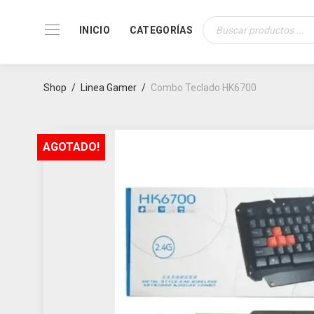
INICIO
CATEGORÍAS
Búsqueda
de
productos
Shop
/
Linea Gamer
/
Combo Teclado HK6700
AGOTADO!