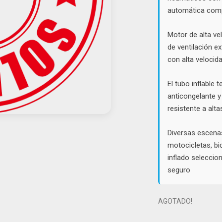
automática com
Motor de alta v
de ventilación e
con alta velocida
El tubo inflable 
anticongelante y
resistente a alt
Diversas escenas
motocicletas, bi
inflado selecci
seguro
AGOTADO!