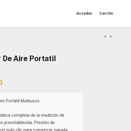
Acceder
Carrito
De Aire Portatil
al
Current
0
price
is:
0.
$85.000.
e Portatil Multiusos
ática completa de la medición de
te preestablecida. Presión de
un solo clic para comenzar, parada