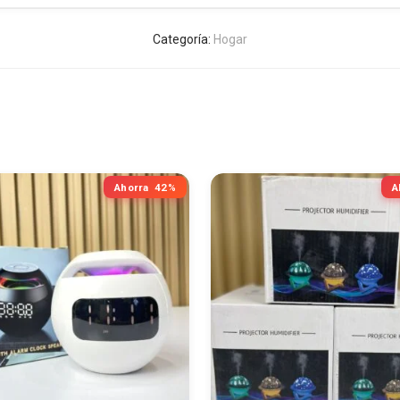
Categoría:
Hogar
Ahorra
42%
A