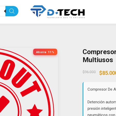
Compresor 
Ahorra
11%
Multiusos
Origin
$
96.000
$
85.00
price
was:
$96.00
Compresor De Air
Detención autom
presión inteligen
neumáticos con 