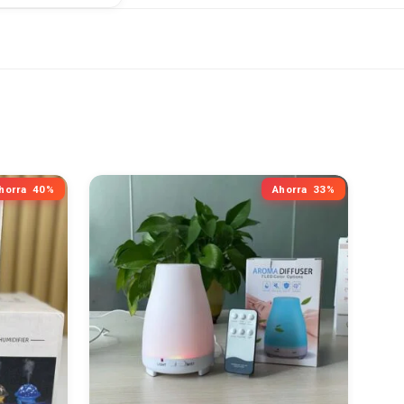
horra
40%
Ahorra
33%