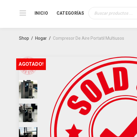
INICIO
CATEGORÍAS
Búsqueda
de
productos
Shop
/
Hogar
/
Compresor De Aire Portatil Multiusos
AGOTADO!