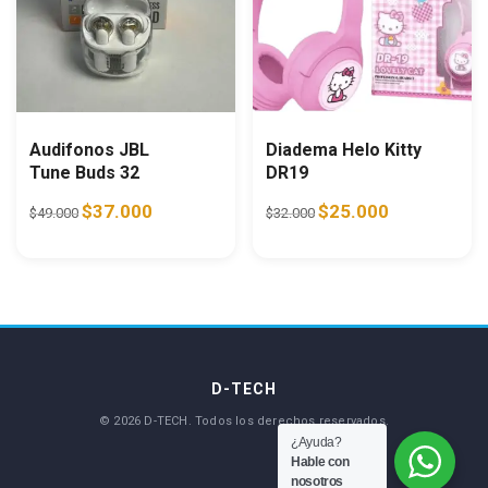
Audifonos JBL
Diadema Helo Kitty
Tune Buds 32
DR19
Original price was: $49.000.
Current price is: $37.000.
Original price was: $32.0
Current price i
$
37.000
$
25.000
$
49.000
$
32.000
¿Ayuda?
Hable con
nosotros