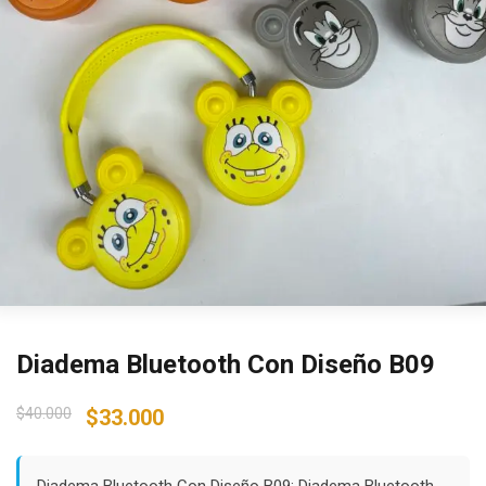
Diadema Bluetooth Con Diseño B09
Original
Current
$
40.000
$
33.000
price
price
was:
is:
Diadema Bluetooth Con Diseño B09: Diadema Bluetooth