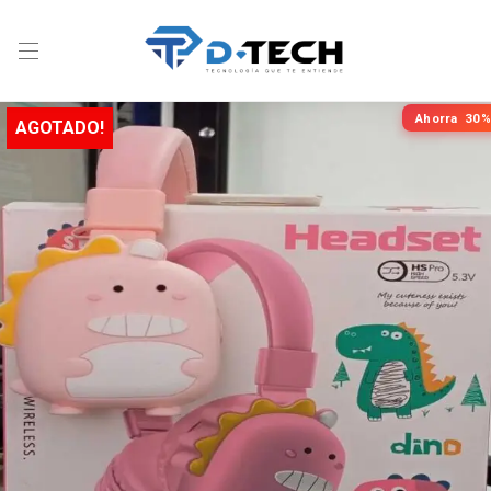
Ahorra
30%
AGOTADO!