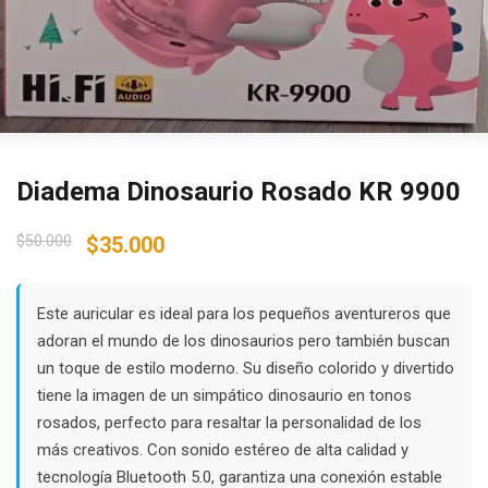
Diadema Dinosaurio Rosado KR 9900
Original
Current
$
50.000
$
35.000
price
price
was:
is:
$50.000.
$35.000.
Este auricular es ideal para los pequeños aventureros que
adoran el mundo de los dinosaurios pero también buscan
un toque de estilo moderno. Su diseño colorido y divertido
tiene la imagen de un simpático dinosaurio en tonos
rosados, perfecto para resaltar la personalidad de los
más creativos. Con sonido estéreo de alta calidad y
tecnología Bluetooth 5.0, garantiza una conexión estable