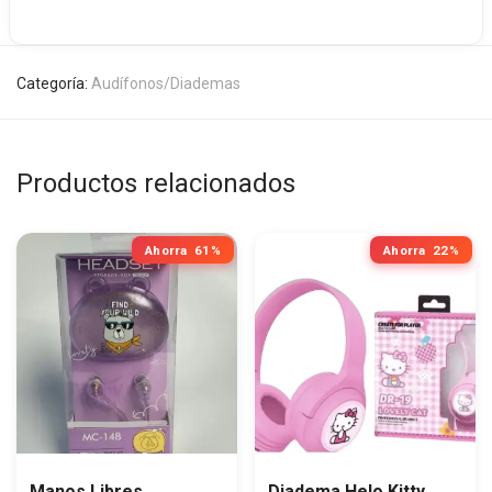
Categoría:
Audífonos/Diademas
Productos relacionados
Ahorra
61%
Ahorra
22%
Manos Libres
Diadema Helo Kitty