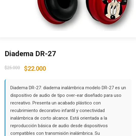
Diadema DR-27
Original
Current
$
25.000
$
22.000
price
price
was:
is:
$25.000.
$22.000.
Diadema DR-27: diadema inalámbrica modelo DR-27 es un
dispositivo de audio de tipo over-ear diseñado para uso
recreativo. Presenta un acabado plástico con
recubrimiento decorativo infantil y conectividad
inalámbrica de corto alcance. Está orientada a la
reproducción básica de audio desde dispositivos
compatibles con transmisión inalámbrica. Su