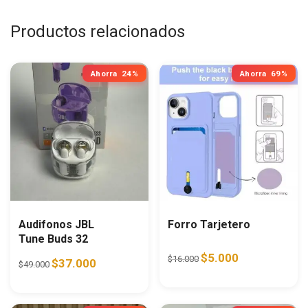
Productos relacionados
Ahorra
24%
Ahorra
69%
Audifonos JBL
Forro Tarjetero
Tune Buds 32
Original price was: $16.0
Current price is:
$
5.000
$
16.000
Original price was: $49.000.
Current price is: $37.000.
$
37.000
$
49.000