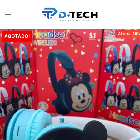
Ahorra
28%
AGOTADO!