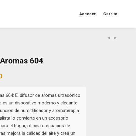
Acceder
Carrito
e Aromas 604
al
Current
0
price
is:
0.
$50.000.
s 604: El difusor de aromas ultrasónico
a es un dispositivo moderno y elegante
unción de humidificador y aromaterapia.
lista lo convierte en un accesorio
para el hogar, oficina o espacios de
ras mejora la calidad del aire y crea un