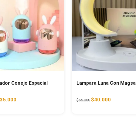
ador Conejo Espacial
Lampara Luna Con Magsa
riginal price was: $46.000.
Current price is: $35.000.
Original price was: $65.
Current price 
35.000
$
40.000
$
65.000