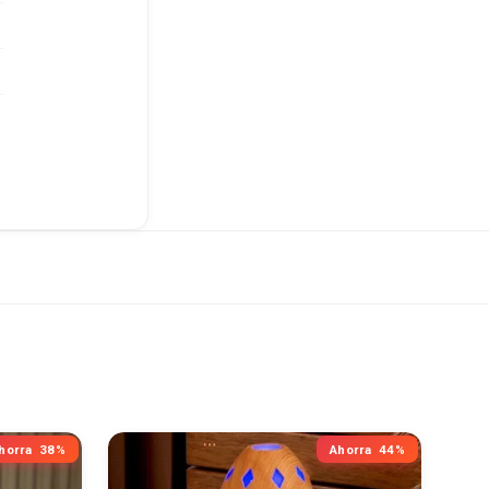
horra
38%
Ahorra
44%