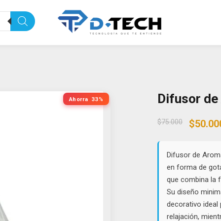
Difusor d
Ahorra
33%
Origin
$
75.000
$
50.00
price
was:
$75.00
Difusor de Aroma
en forma de got
que combina la f
Su diseño minima
decorativo ideal 
relajación, mient