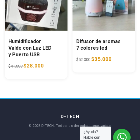
Humidificador
Difusor de aromas
Valde con Luz LED
7 colores led
y Puerto USB
Original price was: $52.0
Current price i
$
35.000
$
52.000
Original price was: $41.000.
Current price is: $28.000.
$
28.000
$
41.000
¿Ayuda?
Hable con