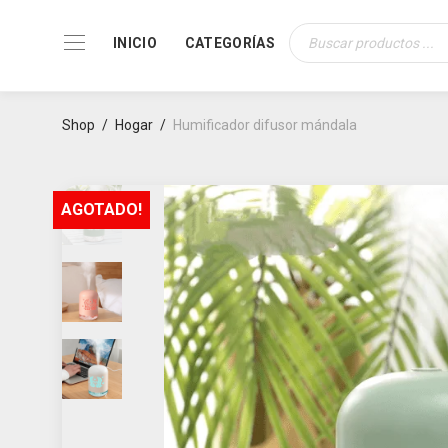
INICIO
CATEGORÍAS
Búsqueda
de
productos
Shop
/
Hogar
/
Humificador difusor mándala
AGOTADO!