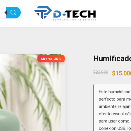
Humificado
Ahorra
35%
Origin
$
23.000
$
15.00
price
was:
$23.00
Este humidificad
perfecto para mej
ambiente relajan
efecto visual cál
para usar como 
conexión USB, lo 