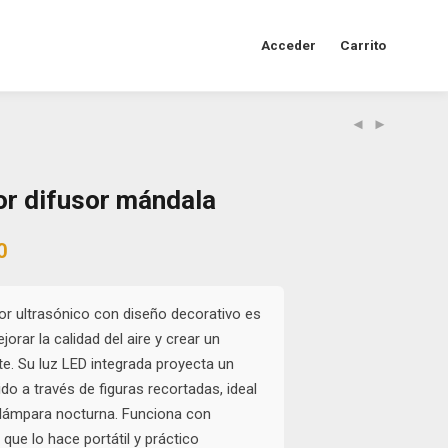
Acceder
Carrito
r difusor mándala
al
Current
0
price
is:
0.
$15.000.
or ultrasónico con diseño decorativo es
orar la calidad del aire y crear un
te. Su luz LED integrada proyecta un
ido a través de figuras recortadas, ideal
lámpara nocturna. Funciona con
que lo hace portátil y práctico