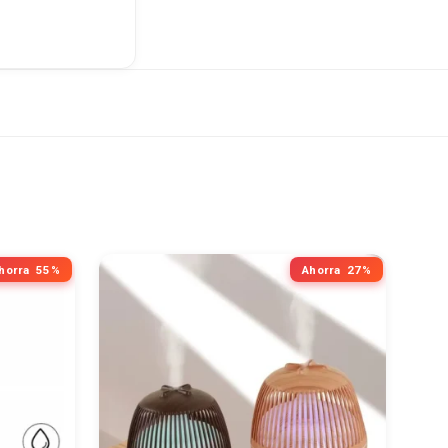
horra
55%
Ahorra
27%