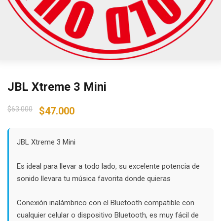
JBL Xtreme 3 Mini
Original
Current
$
63.000
$
47.000
price
price
was:
is:
$63.000.
$47.000.
JBL Xtreme 3 Mini
Es ideal para llevar a todo lado, su excelente potencia de
sonido llevara tu música favorita donde quieras
Conexión inalámbrico con el Bluetooth compatible con
cualquier celular o dispositivo Bluetooth, es muy fácil de