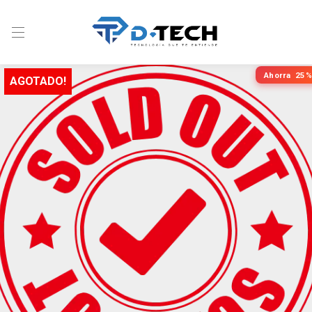
Ahorra
25%
AGOTADO!