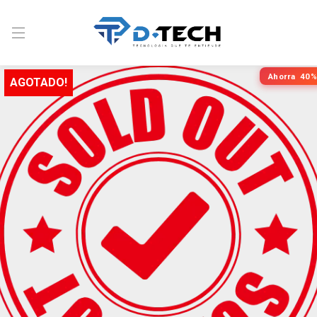
Ahorra
40%
AGOTADO!