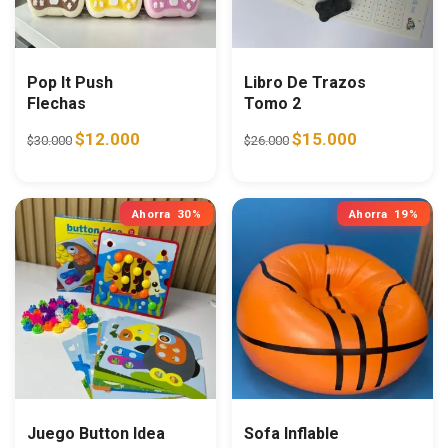
Pop It Push
Libro De Trazos
Flechas
Tomo 2
Original price was: $30.000.
Current price is: $12.000.
Original price was: $26.0
Current price i
$
12.000
$
15.000
$
30.000
$
26.000
Ahorra
30%
Ahorra
19%
Juego Button Idea
Sofa Inflable