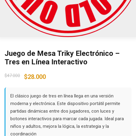
Juego de Mesa Triky Electrónico –
Tres en Línea Interactivo
Original
Current
$
47.000
$
28.000
price
price
was:
is:
$47.000.
$28.000.
El clásico juego de tres en línea llega en una versión
moderna y electrónica. Este dispositivo portátil permite
partidas dinámicas entre dos jugadores, con luces y
botones interactivos para marcar cada jugada. Ideal para
niños y adultos, mejora la lógica, la estrategia y la
coordinación