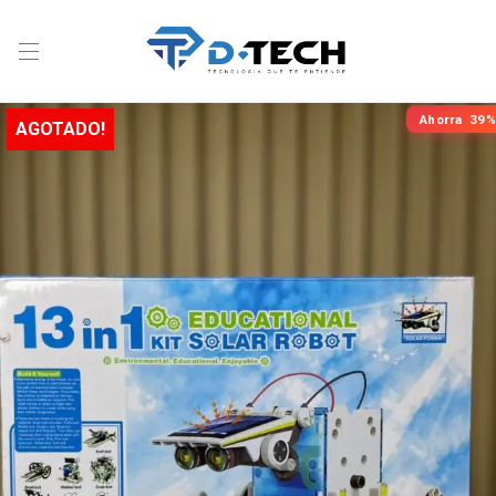
Ahorra
39%
AGOTADO!