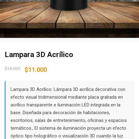
Lampara 3D Acrílico
Original
Current
$
18.000
$
11.000
price
price
was:
is:
$18.000.
$11.000.
Lampara 3D Acrílico: Lámpara 3D acrílica decorativa con
efecto visual tridimensional mediante placa grabada en
acrílico transparente e iluminación LED integrada en la
base. Diseñada para decoración de habitaciones,
escritorios, salas de entretenimiento, oficinas y espacios
temáticos., El sistema de iluminación proyecta un efecto
óptico tipo holográfico o visualización 3D cuando la luz