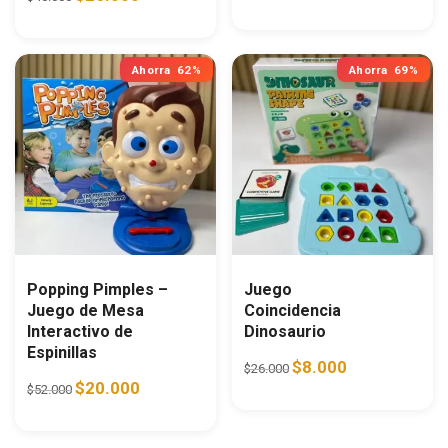
Ahorra
62%
Ahorra
69%
Popping Pimples –
Juego
Juego de Mesa
Coincidencia
Interactivo de
Dinosaurio
Espinillas
Original price was: $26.0
Current price is:
$
8.000
$
26.000
Original price was: $52.000.
Current price is: $20.000.
$
20.000
$
52.000