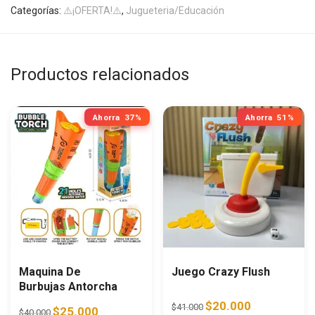
Categorías:
⚠️¡OFERTA!⚠️
,
Jugueteria/Educación
Productos relacionados
Ahorra
37%
Ahorra
51%
Maquina De
Juego Crazy Flush
Burbujas Antorcha
Original price was: $41.0
Current price i
$
20.000
$
41.000
Original price was: $40.000.
Current price is: $25.000.
$
25.000
$
40.000