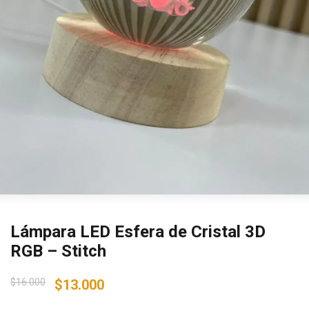
Lámpara LED Esfera de Cristal 3D
RGB – Stitch
Original
Current
$
16.000
$
13.000
price
price