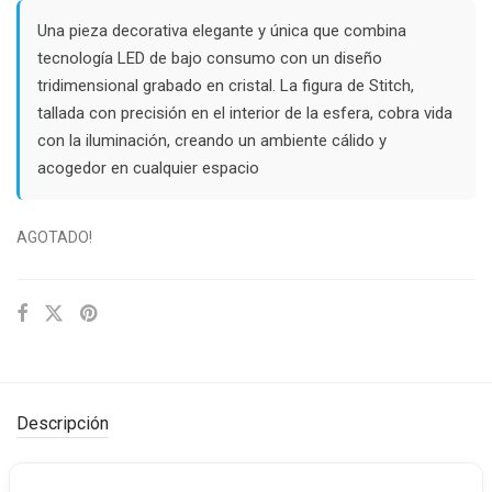
was:
is:
$16.000.
$13.000.
Una pieza decorativa elegante y única que combina
tecnología LED de bajo consumo con un diseño
tridimensional grabado en cristal. La figura de Stitch,
tallada con precisión en el interior de la esfera, cobra vida
con la iluminación, creando un ambiente cálido y
acogedor en cualquier espacio
AGOTADO!
Descripción