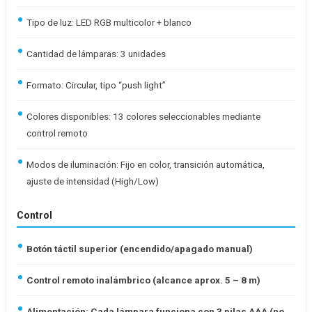
Tipo de luz: LED RGB multicolor + blanco
Cantidad de lámparas: 3 unidades
Formato: Circular, tipo “push light”
Colores disponibles: 13 colores seleccionables mediante
control remoto
Modos de iluminación: Fijo en color, transición automática,
ajuste de intensidad (High/Low)
Control
Botón táctil superior (encendido/apagado manual)
Control remoto inalámbrico (alcance aprox. 5 – 8 m)
Alimentación: Cada lámpara funciona con 3 pilas AAA (no