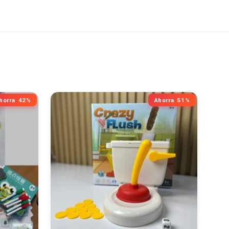
horra
42%
Ahorra
51%