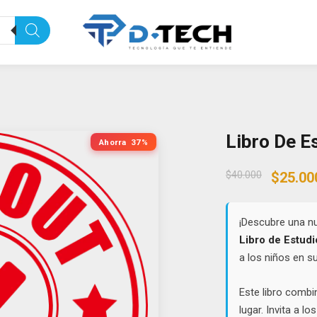
Libro De E
Ahorra
37%
Origin
$
40.000
$
25.00
price
was:
$40.00
¡Descubre una nu
Libro de Estudi
a los niños en s
Este libro combi
lugar. Invita a l