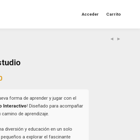
Acceder
Carrito
studio
al
Current
0
price
is:
0.
$25.000.
eva forma de aprender y jugar con el
o Interactivo
! Diseñado para acompañar
u camino de aprendizaje.
na diversión y educación en un solo
os pequeños a explorar el fascinante