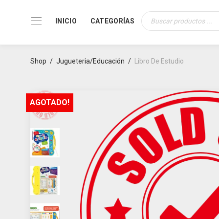
INICIO
CATEGORÍAS
Búsqueda
de
productos
Shop
/
Jugueteria/Educación
/
Libro De Estudio
AGOTADO!