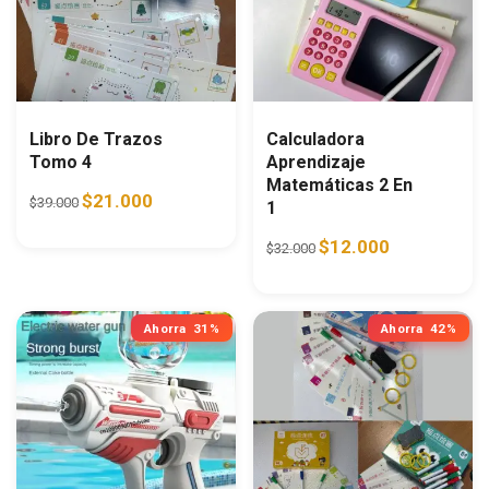
Libro De Trazos
Calculadora
Tomo 4
Aprendizaje
Matemáticas 2 En
Original price was: $39.000.
Current price is: $21.000.
$
21.000
$
39.000
1
Original price was: $32.0
Current price i
$
12.000
$
32.000
Ahorra
31%
Ahorra
42%