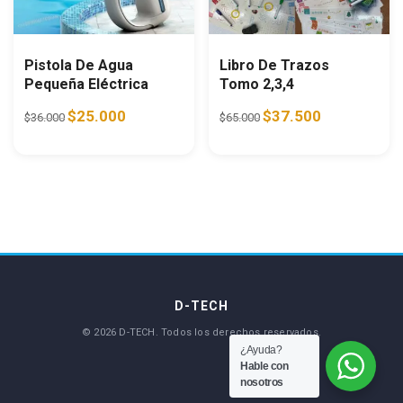
Pistola De Agua
Libro De Trazos
Pequeña Eléctrica
Tomo 2,3,4
Original price was: $36.000.
Current price is: $25.000.
Original price was: $65.0
Current price i
$
25.000
$
37.500
$
36.000
$
65.000
¿Ayuda?
Hable con
nosotros