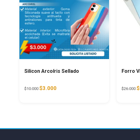
Silicon Arcoíris Sellado
Forro V
Original price was: $10.000.
Current price is: $3.000.
O
$
3.000
$
$
10.000
$
26.000