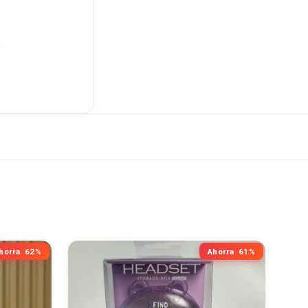
horra
62%
Ahorra
61%