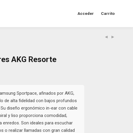
Acceder
Carrito
res AKG Resorte
l
urrent
rice
s:
2.800.
amsung Sportpace, afinados por AKG,
o de alta fidelidad con bajos profundos
 Su diseño ergonómico in-ear con cable
piral y liso proporciona comodidad,
ita enredos. Son ideales para escuchar
os o realizar llamadas con gran calidad