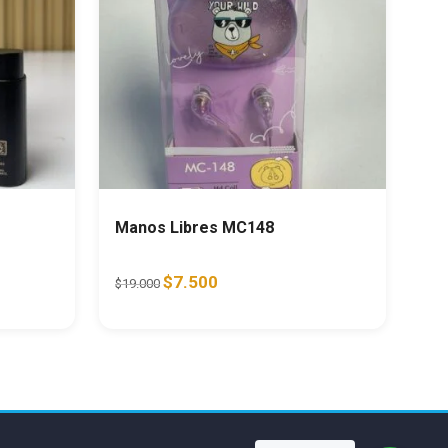
Manos Libres MC148
000.
is: $10.000.
Original price was: $19.000.
Current price is: $7.500.
$
7.500
$
19.000