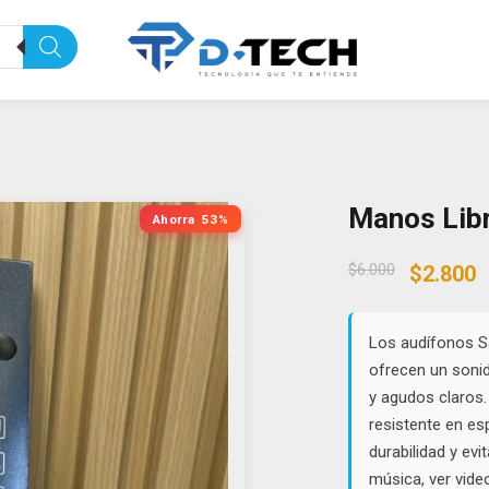
Manos Lib
Ahorra
53%
Origina
C
$
6.000
$
2.800
price
p
was:
i
$6.000.
$
Los audífonos S
ofrecen un sonid
y agudos claros.
resistente en es
durabilidad y ev
música, ver vide