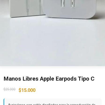
Manos Libres Apple Earpods Tipo C
Original
Current
$
25.000
$
15.000
price
price
was:
is:
Auriculares con cable diseñados para la reproducción de