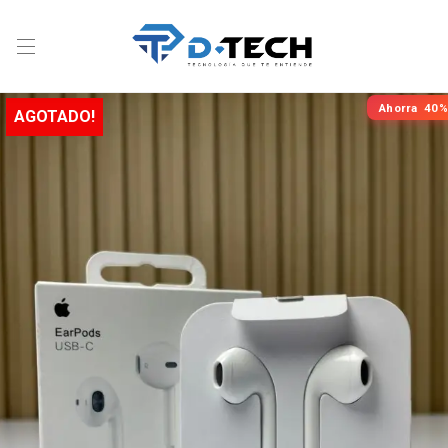
Ahorra
40%
AGOTADO!