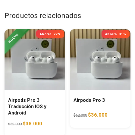
Productos relacionados
Ahorra
27%
Ahorra
31%
Airpods Pro 3
Airpods Pro 3
Traducción IOS y
Android
Original price was: $52.0
Current price i
$
36.000
$
52.000
Original price was: $52.000.
Current price is: $38.000.
$
38.000
$
52.000