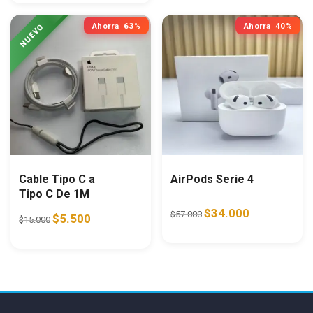
Ahorra
63%
Ahorra
40%
Cable Tipo C a
AirPods Serie 4
Tipo C De 1M
Original price was: $57.0
Current price i
$
34.000
$
57.000
Original price was: $15.000.
Current price is: $5.500.
$
5.500
$
15.000