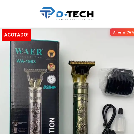
Ahorra
76%
AGOTADO!