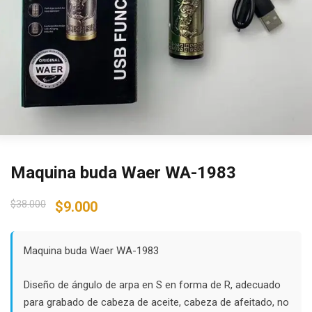
Maquina buda Waer WA-1983
Original
Current
$
38.000
$
9.000
price
price
was:
is:
$38.000.
$9.000.
Maquina buda Waer WA-1983
Diseño de ángulo de arpa en S en forma de R, adecuado
para grabado de cabeza de aceite, cabeza de afeitado, no