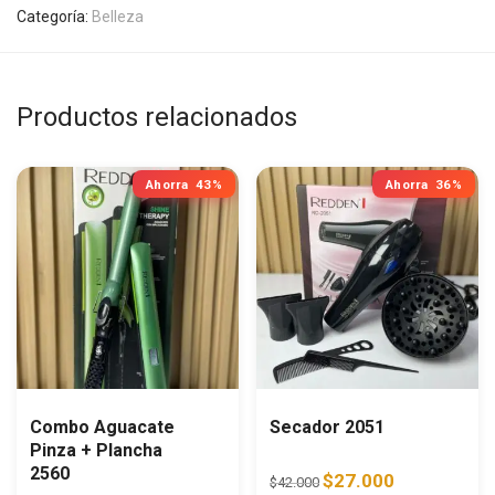
Categoría:
Belleza
Productos relacionados
Ahorra
43%
Ahorra
36%
Combo Aguacate
Secador 2051
Pinza + Plancha
2560
Original price was: $42.0
Current price i
$
27.000
$
42.000