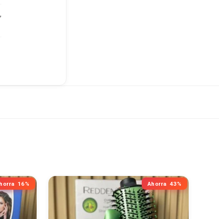
,
horra
16%
Ahorra
43%