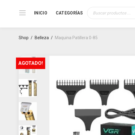
INICIO
CATEGORÍAS
Búsqueda
de
productos
Shop
/
Belleza
/
Maquina Patillera 0-85
AGOTADO!