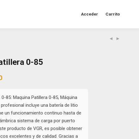
Acceder
Carrito
tillera 0-85
al
Current
0
price
is:
0.
$45.000.
a 0-85: Maquina Patillera 0-85, Máquina
 profesional incluye una batería de litio
ne un funcionamiento continuo hasta de
lámbrica sistema de carga por puerto
ste producto de VGR, es posible obtener
icos excelentes y de calidad. Gracias a