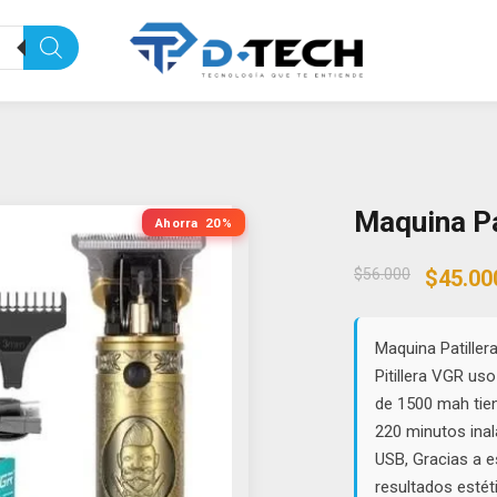
Maquina Pa
Ahorra
20%
Origin
$
56.000
$
45.00
price
was:
$56.00
Maquina Patiller
Pitillera VGR uso
de 1500 mah tie
220 minutos ina
USB, Gracias a e
resultados estét