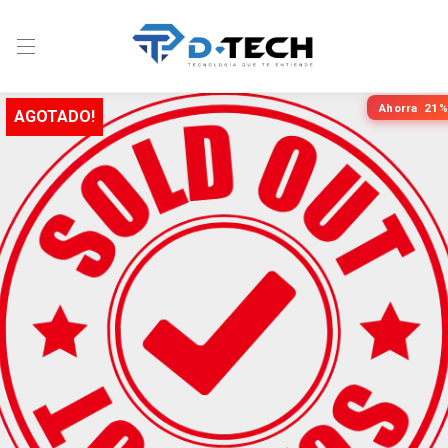
Ahorra
21%
AGOTADO!