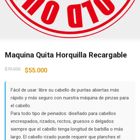
Maquina Quita Horquilla Recargable
Original
Current
$
70.000
$
55.000
price
price
was:
is:
$70.000.
$55.000.
Fácil de usar: libre su cabello de puntas abiertas más
rápido y más seguro con nuestra máquina de pinzas para
el cabello.
Para todo tipo de peinados: diseñado para cabellos
encrespados, rizados, rectos, gruesos o delgados
siempre que el cabello tenga longitud de barbilla o más
largo. El cabello rizado puede requerir que planches el