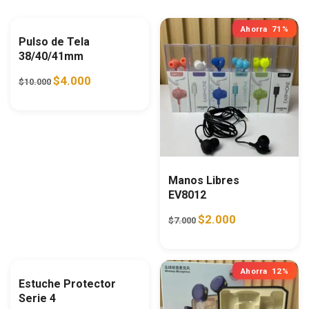
Ahorra
60%
Ahorra
71%
Pulso de Tela
38/40/41mm
Original price was: $10.000.
Current price is: $4.000.
$
4.000
$
10.000
Manos Libres
EV8012
Original price was: $7.00
Current price is
$
2.000
$
7.000
Ahorra
54%
Ahorra
12%
Estuche Protector
Serie 4