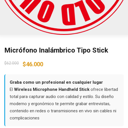
Micrófono Inalámbrico Tipo Stick
Original
Current
$
62.000
$
46.000
price
price
was:
is:
$62.000.
$46.000.
Graba como un profesional en cualquier lugar
El
Wireless Microphone Handheld Stick
ofrece libertad
total para capturar audio con calidad y estilo. Su diseño
moderno y ergonómico te permite grabar entrevistas,
contenido en redes o transmisiones en vivo sin cables ni
complicaciones