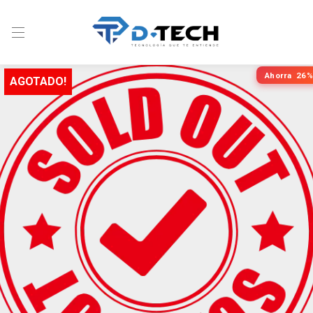
Ahorra
26%
AGOTADO!