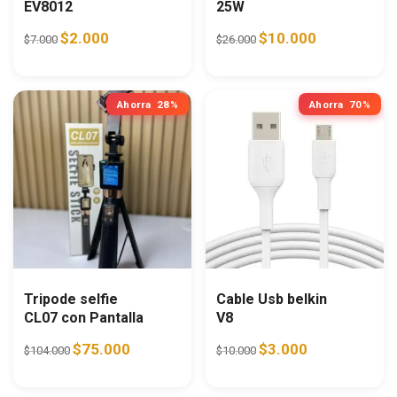
EV8012
25W
Original price was: $7.000.
Current price is: $2.000.
Original price was: $26.0
Current price i
$
2.000
$
10.000
$
7.000
$
26.000
Ahorra
28%
Ahorra
70%
Tripode selfie
Cable Usb belkin
CL07 con Pantalla
V8
Original price was: $104.000.
Current price is: $75.000.
Original price was: $10.0
Current price is:
$
75.000
$
3.000
$
104.000
$
10.000