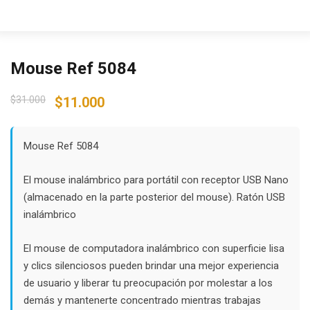
Mouse Ref 5084
Original
Current
$
31.000
$
11.000
price
price
was:
is:
$31.000.
$11.000.
Mouse Ref 5084
El mouse inalámbrico para portátil con receptor USB Nano
(almacenado en la parte posterior del mouse). Ratón USB
inalámbrico
El mouse de computadora inalámbrico con superficie lisa
y clics silenciosos pueden brindar una mejor experiencia
de usuario y liberar tu preocupación por molestar a los
demás y mantenerte concentrado mientras trabajas