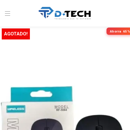
Ahorra
65%
AGOTADO!