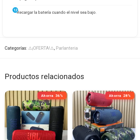
Recargar la batería cuando el nivel sea bajo.
Categorías:
⚠️¡OFERTA!⚠️
,
Parlanteria
Productos relacionados
Ahorra
36%
Ahorra
28%