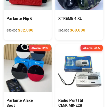
Parlante Flip 6
XTREME 4 XL
Original price was: $50.000.
Current price is: $32.000.
Original price was: $95.0
Current price i
$
32.000
$
68.000
$
50.000
$
95.000
Ahorra
39%
Ahorra
46%
Parlante Alaxe
Radio Portátil
Spot
CMiK MK-228