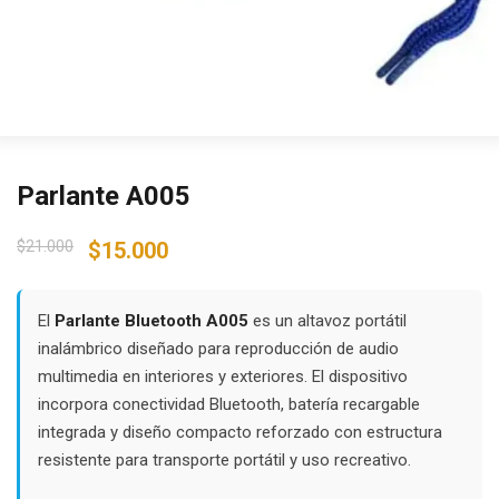
Parlante A005
Original
Current
$
21.000
$
15.000
price
price
was:
is:
$21.000.
$15.000.
El
Parlante Bluetooth A005
es un altavoz portátil
inalámbrico diseñado para reproducción de audio
multimedia en interiores y exteriores. El dispositivo
incorpora conectividad Bluetooth, batería recargable
integrada y diseño compacto reforzado con estructura
resistente para transporte portátil y uso recreativo.