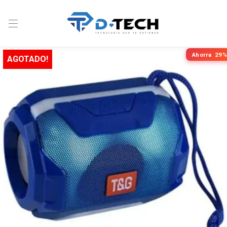
Ahorra
29%
AGOTADO!