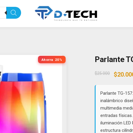
Parlante T
Ahorra
20%
Origin
$
25.000
$
20.00
price
was:
$25.00
Parlante TG-157:
inalámbrico dis
multimedia media
entradas físicas
iluminación LED 
estructura cilínd