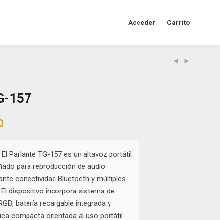
Acceder
Carrito
G-157
al
Current
0
price
is:
0.
$20.000.
 El Parlante TG-157 es un altavoz portátil
eñado para reproducción de audio
nte conectividad Bluetooth y múltiples
. El dispositivo incorpora sistema de
RGB, batería recargable integrada y
rica compacta orientada al uso portátil