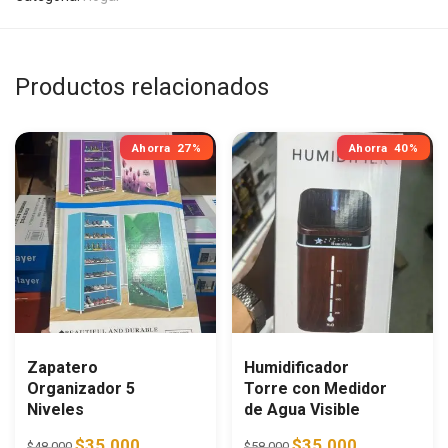
Productos relacionados
Ahorra
27%
Ahorra
40%
Zapatero
Humidificador
Organizador 5
Torre con Medidor
Niveles
de Agua Visible
Original price was: $48.000.
Current price is: $35.000.
Original price was: $58.0
Current price i
$
35.000
$
35.000
$
48.000
$
58.000