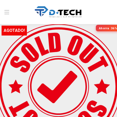
Ahorra
36%
AGOTADO!