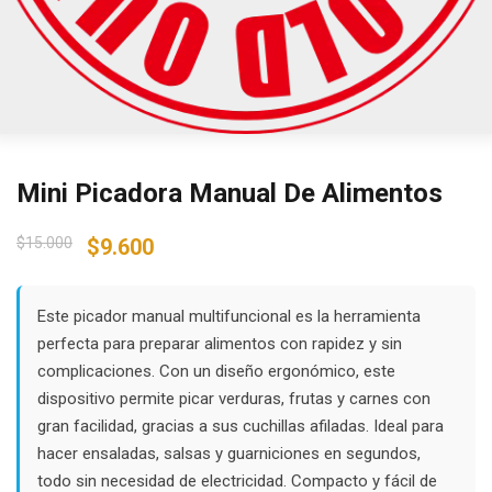
Mini Picadora Manual De Alimentos
Original
Current
$
15.000
$
9.600
price
price
was:
is:
$15.000.
$9.600.
Este picador manual multifuncional es la herramienta
perfecta para preparar alimentos con rapidez y sin
complicaciones. Con un diseño ergonómico, este
dispositivo permite picar verduras, frutas y carnes con
gran facilidad, gracias a sus cuchillas afiladas. Ideal para
hacer ensaladas, salsas y guarniciones en segundos,
todo sin necesidad de electricidad. Compacto y fácil de